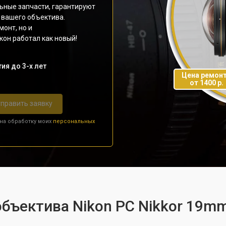
ьные запчасти, гарантируют
 вашего объектива.
монт, но и
он работал как новый!
ия до 3-х лет
Цена ремон
от 1400 р.
править заявку
 на обработку моих
персональных
объектива Nikon PC Nikkor 19mm