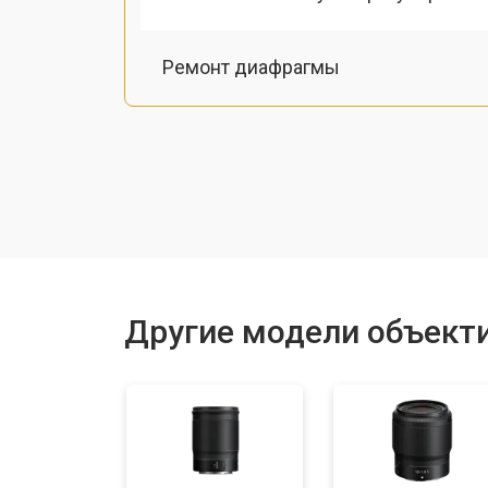
Ремонт диафрагмы
Восстановление после попадания в
Чистка от пыли
Юстировка
Другие модели объекти
Замена байонета
Ремонт шлейфа оптического стаби