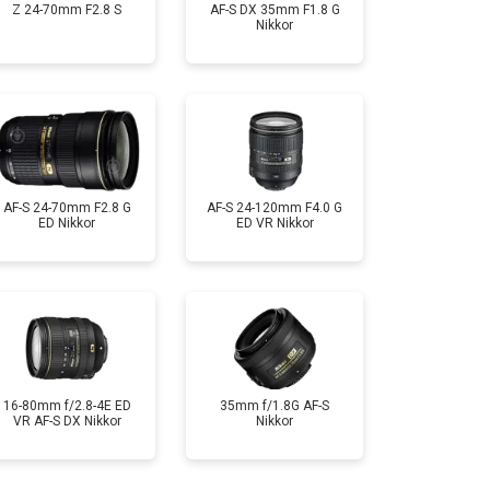
Z 24-70mm F2.8 S
AF-S DX 35mm F1.8 G
Nikkor
AF-S 24-70mm F2.8 G
AF-S 24-120mm F4.0 G
ED Nikkor
ED VR Nikkor
16-80mm f/2.8-4E ED
35mm f/1.8G AF-S
VR AF-S DX Nikkor
Nikkor