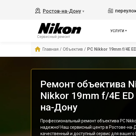
переулок
Ростов-на-Дону
▼
УСЛУГИ
Сервисный ремонт
Главная
/
Объектив
/
PC Nikkor 19mm f/4E E
Ремонт объектива N
Nikkor 19mm f/4E ED
на-Дону
Профессиональный ремонт объектива PC Nikko
надежно! Наш сервисный центр в Ростове-на-
качественный и доступный сервис для вашего N