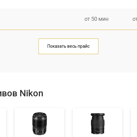
от 50 мин
о
лаги
от 60 мин
о
Показать весь прайс
от 50 мин
о
от 80 мин
о
вов Nikon
от 40 мин
о
лизатора
от 80 мин
о