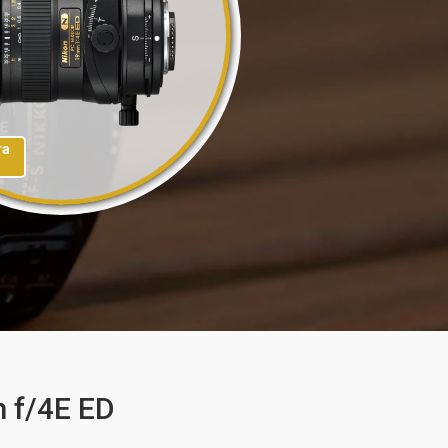
та
 f/4E ED