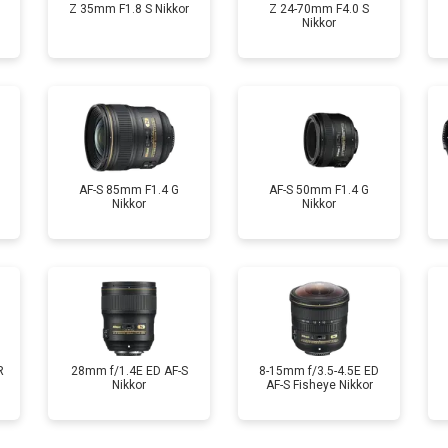
Z 35mm F1.8 S Nikkor
Z 24-70mm F4.0 S
Nikkor
AF-S 85mm F1.4 G
AF-S 50mm F1.4 G
Nikkor
Nikkor
R
28mm f/1.4E ED AF-S
8-15mm f/3.5-4.5E ED
Nikkor
AF-S Fisheye Nikkor