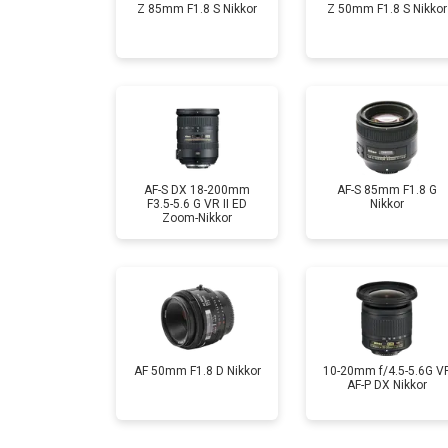
Z 85mm F1.8 S Nikkor
Z 50mm F1.8 S Nikkor
AF-S DX 18-200mm
AF-S 85mm F1.8 G
F3.5-5.6 G VR II ED
Nikkor
Zoom-Nikkor
AF 50mm F1.8 D Nikkor
10-20mm f/4.5-5.6G V
AF-P DX Nikkor