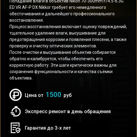
Попадание влаги в объектив Nikon 70-300mm F/4.5-6.3G
ED VR AF-P DX Nikkor требует его немедленного
обесточивания и дальнейшего профессионального
восстановления.
Процесс восстановления включает оценку повреждений,
тщательное удаление влаги, высушивание для
предотвращения коррозии и появления плесени, а также
проверку и очистку оптических элементов.
После очистки и высушивания объектив собирается
обратно и калибруется, чтобы обеспечить его
корректную работу. Эти шаги критически важны для
сохранения функциональности и качества съёмки
объектива.
1500
Цена от
руб
Экспресс ремонт в день обращения
Гарантия до 3-х лет