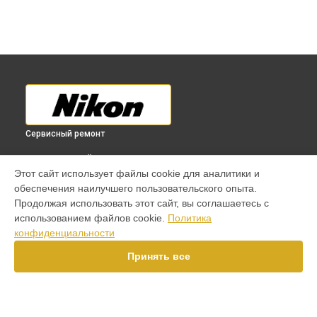
Сервисный ремонт
ВЫБЕРИ СВОЙ ГОРОД
Этот сайт использует файлы cookie для аналитики и
Ремонт объектива 70-300mm f/4.5-5.6G ED-IF AF-S VR Zoom-
обеспечения наилучшего пользовательского опыта.
Nikkor Nikon в
Краснодаре
Продолжая использовать этот сайт, вы соглашаетесь с
Ремонт объектива 70-300mm f/4.5-5.6G ED-IF AF-S VR Zoom-
использованием файлов cookie.
Политика
Nikkor Nikon в
Ростове-на-Дону
конфиденциальности
Ремонт объектива 70-300mm f/4.5-5.6G ED-IF AF-S VR Zoom-
Nikkor Nikon в
Нижнем Новгороде
Принять все
Ремонт объектива 70-300mm f/4.5-5.6G ED-IF AF-S VR Zoom-
Nikkor Nikon в
Новосибирске
Ремонт объектива 70-300mm f/4.5-5.6G ED-IF AF-S VR Zoom-
Nikkor Nikon в
Челябинске