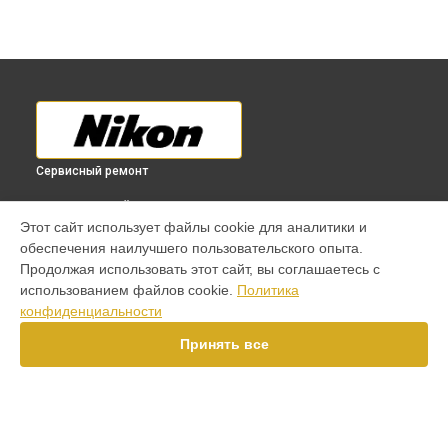
Сервисный ремонт
ВЫБЕРИ СВОЙ ГОРОД
Этот сайт использует файлы cookie для аналитики и
Ремонт объектива 70-200mm f/2.8G ED-IF AF-S VR Zoom-
обеспечения наилучшего пользовательского опыта.
Nikkor Nikon в
Краснодаре
Продолжая использовать этот сайт, вы соглашаетесь с
Ремонт объектива 70-200mm f/2.8G ED-IF AF-S VR Zoom-
использованием файлов cookie.
Политика
Nikkor Nikon в
Ростове-на-Дону
конфиденциальности
Ремонт объектива 70-200mm f/2.8G ED-IF AF-S VR Zoom-
Nikkor Nikon в
Нижнем Новгороде
Принять все
Ремонт объектива 70-200mm f/2.8G ED-IF AF-S VR Zoom-
Nikkor Nikon в
Новосибирске
Ремонт объектива 70-200mm f/2.8G ED-IF AF-S VR Zoom-
Nikkor Nikon в
Челябинске
Ремонт объектива 70-200mm f/2.8G ED-IF AF-S VR Zoom-