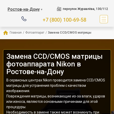
Ростов-на-Дону
переулок Журавлёва, 130/112
▼
+7 (800) 100-69-58
Главная
/
Фотоаппарат
/
Замена CCD/CMOS матрицы
Замена CCD/CMOS матрицы
фотоаппарата Nikon в
Ростове-на-Дону
В сервисных центрах Nikon проводится замена CCD/CMOS
матрицы для устранения проблем с качеством
изображения.
Повреждения матрицы, возникающие из-за влаги, ударов
или износа, являются основными причинами для этой
процедуры.
Необходимость в замене также может возникнуть при