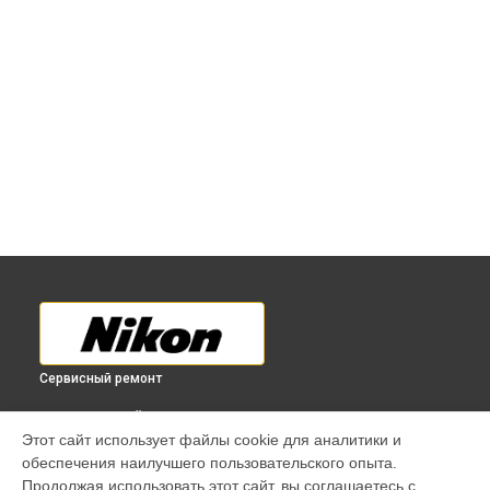
Сервисный ремонт
ВЫБЕРИ СВОЙ ГОРОД
Этот сайт использует файлы cookie для аналитики и
Диагностика фотоаппарата F6 Nikon в
Краснодаре
обеспечения наилучшего пользовательского опыта.
Диагностика фотоаппарата F6 Nikon в
Ростове-на-Дону
Продолжая использовать этот сайт, вы соглашаетесь с