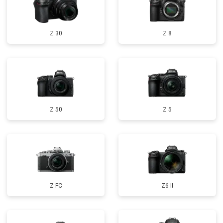
Z 30
Z 8
Z 50
Z 5
Z FC
Z6 II