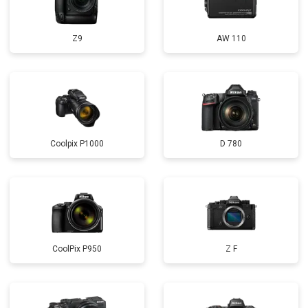
Z9
AW 110
Coolpix P1000
D 780
CoolPix P950
Z F