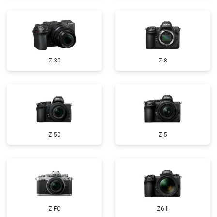
Z 30
Z 8
Z 50
Z 5
Z FC
Z6 II