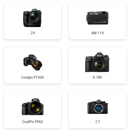
Z9
AW 110
Coolpix P1000
D 780
CoolPix P950
Z F