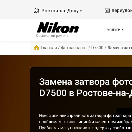
переулок
Ростов-на-Дону
▼
УСЛУГИ
Сервисный ремонт
Главная
/
Фотоаппарат
/
D7500
/
Замена зат
Замена затвора фот
D7500 в Ростове-на
Износ или неисправность затвора фотоаппарат
проблемам с экспозицией и качеством изобра
Проблемы могут включать задержку срабатыва