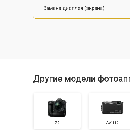
Замена дисплея (экрана)
Замена микрофона
Замена кнопки включения
Замена байонета
Другие модели фотоап
Замена платы отсека карты памяти
Замена CCD/CMOS матрицы
Z9
AW 110
Ремонт материнской платы