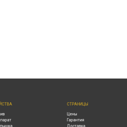
ЙСТВА
СТРАНИЦЫ
тив
Цены
парат
Гарантия
спышка
Доставка