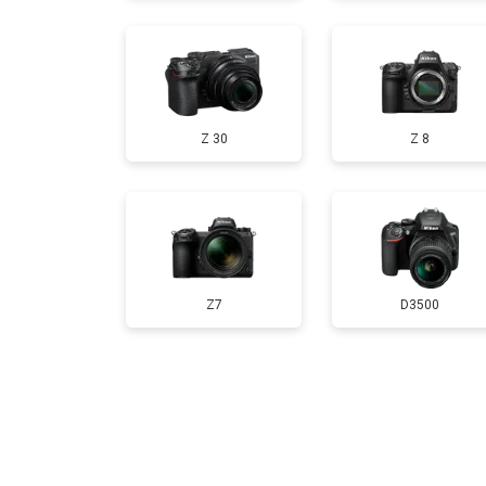
Чистка матрицы
Z 30
Z 8
Z7
D3500