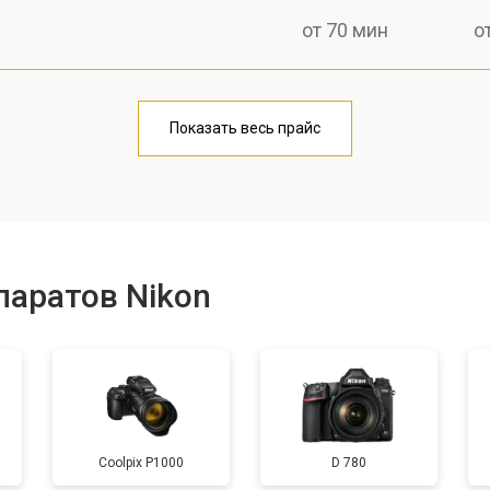
от 70 мин
о
от 60 мин
о
Показать весь прайс
от 70 мин
о
от 60 мин
о
паратов Nikon
от 110 мин
о
от 120 мин
о
Coolpix P1000
D 780
от 60 мин
о