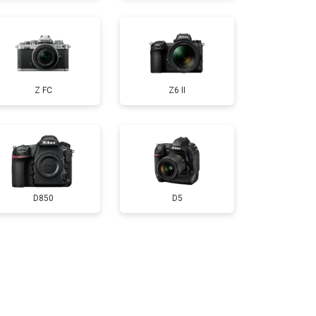
т 3100 ₽
Заказать
Z FC
Z6 II
D850
D5