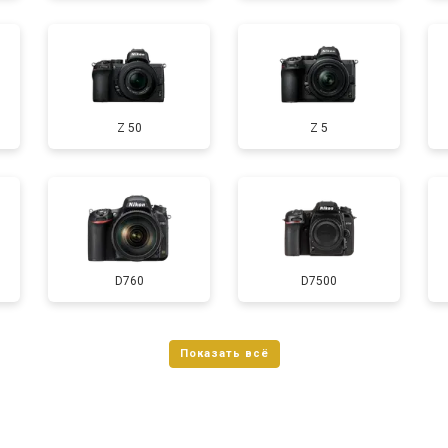
от 90 мин
о
Z 50
Z 5
D760
D7500