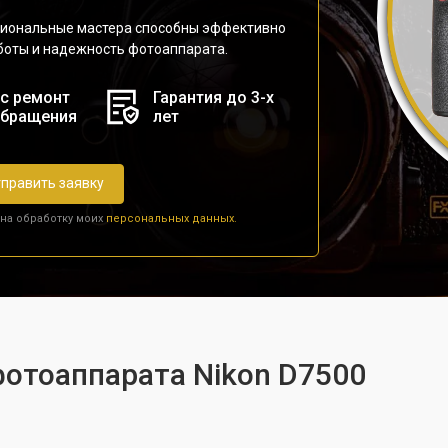
сиональные мастера способны эффективно
аботы и надежность фотоаппарата.
с ремонт
Гарантия до 3-х
обращения
лет
править заявку
 на обработку моих
персональных данных.
фотоаппарата Nikon D7500