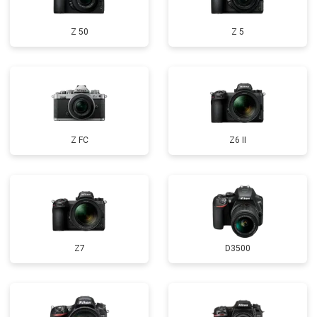
Z 50
Z 5
Z FC
Z6 II
Z7
D3500