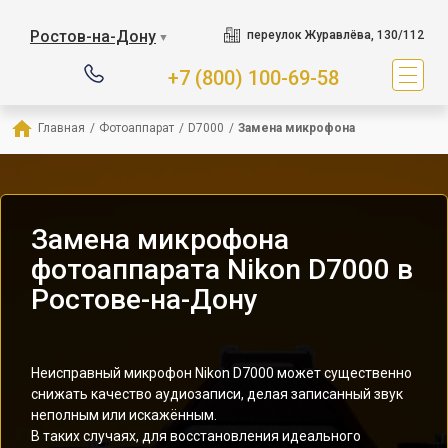
Ростов-на-Дону
переулок Журавлёва, 130/112
▼
+7 (800) 100-69-58
Главная
/
Фотоаппарат
/
D7000
/
Замена микрофона
Замена микрофона
фотоаппарата Nikon D7000 в
Ростове-на-Дону
Неисправный микрофон Nikon D7000 может существенно
снижать качество аудиозаписи, делая записанный звук
неполным или искажённым.
В таких случаях, для восстановления идеального