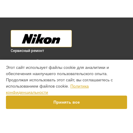
Сервисный ремонт
ВЫБЕРИ СВОЙ ГОРОД
Этот сайт использует файлы cookie для аналитики и
Замена микрофона фотоаппарата D7000 Nikon в
обеспечения наилучшего пользовательского опыта.
Краснодаре
Продолжая использовать этот сайт, вы соглашаетесь с
Замена микрофона фотоаппарата D7000 Nikon в
Ростове-
использованием файлов cookie.
Политика
на-Дону
конфиденциальности
Замена микрофона фотоаппарата D7000 Nikon в
Нижнем
Новгороде
Принять все
Замена микрофона фотоаппарата D7000 Nikon в
Новосибирске
Замена микрофона фотоаппарата D7000 Nikon в
Челябинске
Замена микрофона фотоаппарата D7000 Nikon в