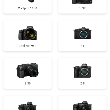
Coolpix P1000
D 780
CoolPix P950
Z F
Z 30
Z 8