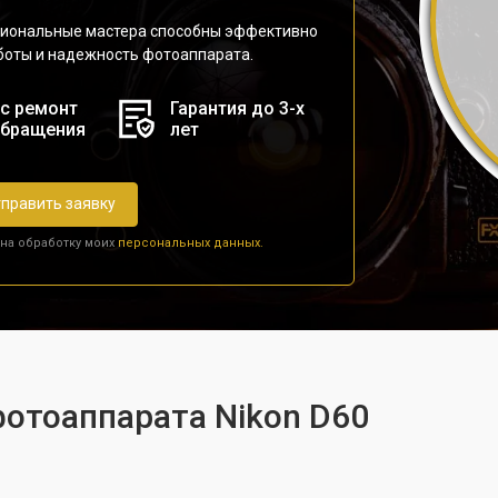
сиональные мастера способны эффективно
аботы и надежность фотоаппарата.
с ремонт
Гарантия до 3-х
обращения
лет
править заявку
 на обработку моих
персональных данных.
фотоаппарата Nikon D60