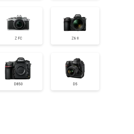
т 3100 ₽
Заказать
Z FC
Z6 II
D850
D5