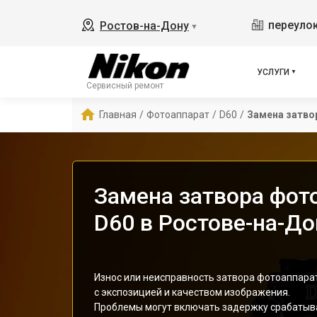
переулок
Ростов-на-Дону
▼
УСЛУГИ
Сервисный ремонт
Главная
/
Фотоаппарат
/
D60
/
Замена затво
Замена затвора фот
D60 в Ростове-на-До
Износ или неисправность затвора фотоаппара
с экспозицией и качеством изображения.
Проблемы могут включать задержку срабатыва