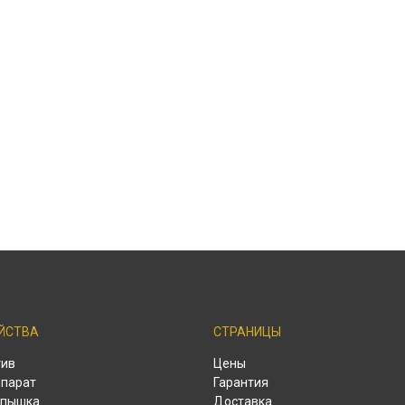
ЙСТВА
СТРАНИЦЫ
тив
Цены
парат
Гарантия
спышка
Доставка