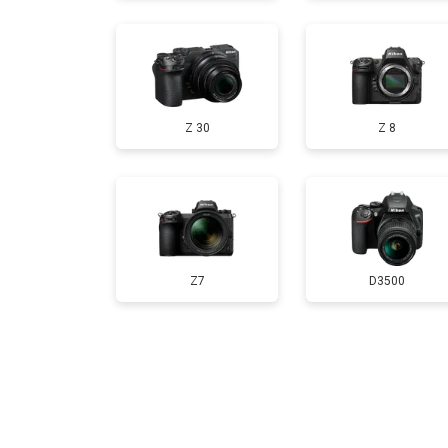
Чистка матрицы
Z 30
Z 8
Z7
D3500