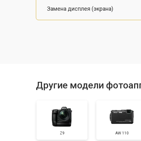
Замена дисплея (экрана)
Замена микрофона
Замена кнопки включения
Замена байонета
Другие модели фотоап
Замена платы отсека карты памяти
Замена CCD/CMOS матрицы
Z9
AW 110
Ремонт материнской платы