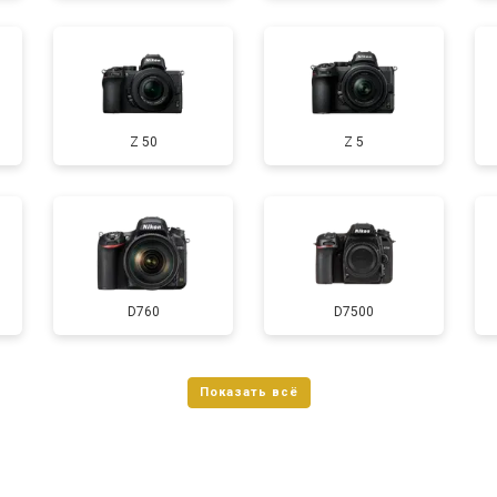
от 90 мин
о
Z 50
Z 5
D760
D7500