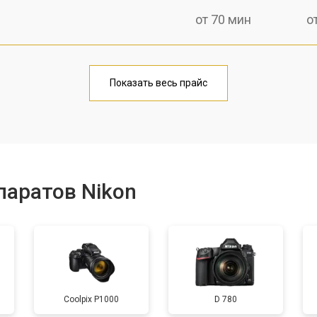
от 70 мин
о
от 60 мин
о
Показать весь прайс
от 70 мин
о
от 60 мин
о
паратов Nikon
от 110 мин
о
от 120 мин
о
Coolpix P1000
D 780
от 60 мин
о