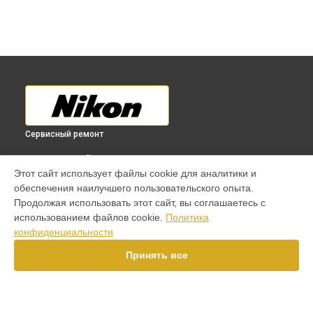
Сервисный ремонт
ВЫБЕРИ СВОЙ ГОРОД
Этот сайт использует файлы cookie для аналитики и
Комплексная чистка фотоаппарата D60 Nikon в
обеспечения наилучшего пользовательского опыта.
Краснодаре
Продолжая использовать этот сайт, вы соглашаетесь с
Комплексная чистка фотоаппарата D60 Nikon в
Ростове-
использованием файлов cookie.
Политика
на-Дону
конфиденциальности
Комплексная чистка фотоаппарата D60 Nikon в
Нижнем
Новгороде
Принять все
Комплексная чистка фотоаппарата D60 Nikon в
Новосибирске
Комплексная чистка фотоаппарата D60 Nikon в
Челябинске