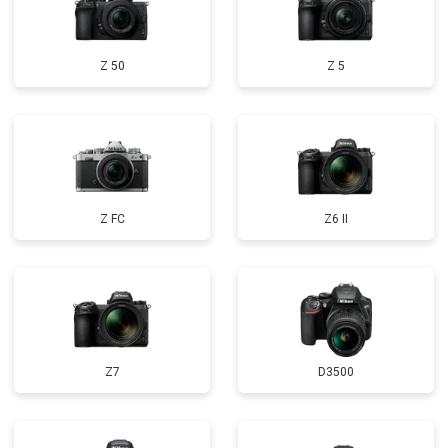
Z 50
Z 5
Z FC
Z6 II
Z7
D3500