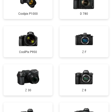
Coolpix P1000
D 780
CoolPix P950
Z F
Z 30
Z 8