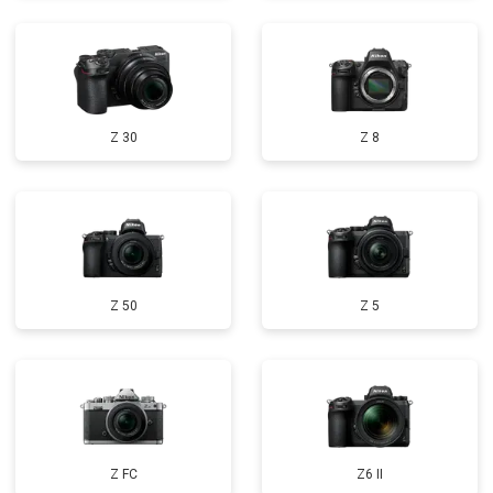
Z 30
Z 8
Z 50
Z 5
Z FC
Z6 II