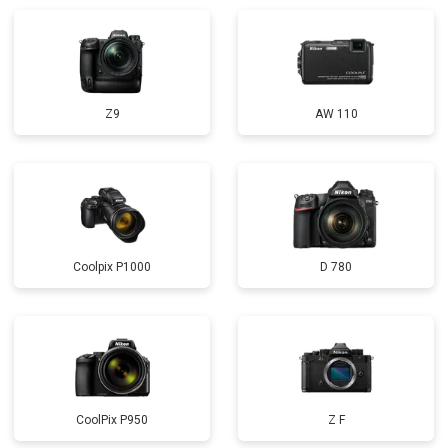
Z9
AW 110
Coolpix P1000
D 780
CoolPix P950
Z F