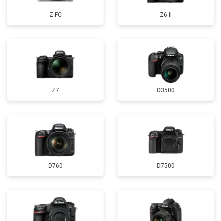
Z FC
Z6 II
Z7
D3500
D760
D7500