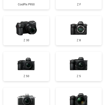
CoolPix P950
Z F
Z 30
Z 8
Z 50
Z 5