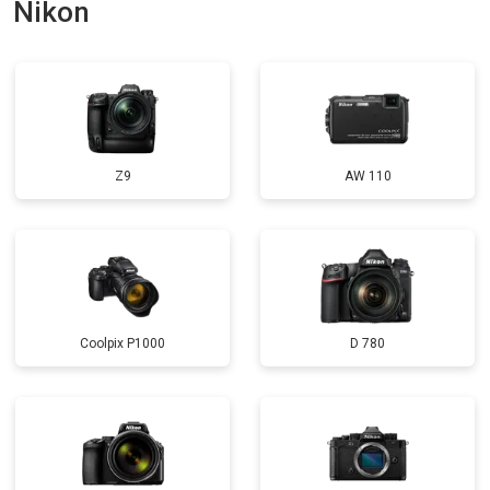
Nikon
Z9
AW 110
Coolpix P1000
D 780