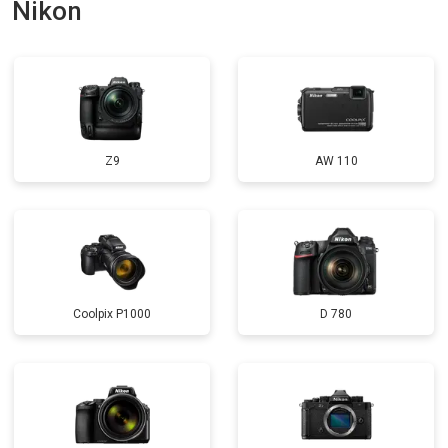
Nikon
Z9
AW 110
Coolpix P1000
D 780