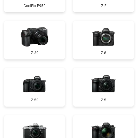
CoolPix P950
Z F
Z 30
Z 8
Z 50
Z 5