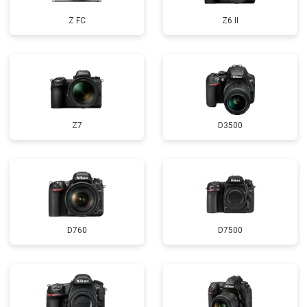
Z FC
Z6 II
Z7
D3500
D760
D7500