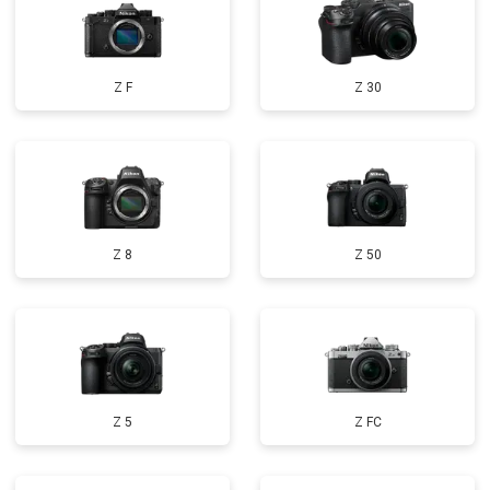
Z F
Z 30
Z 8
Z 50
Z 5
Z FC