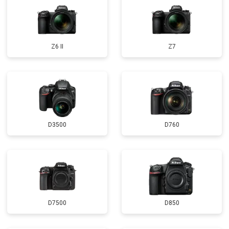
Z6 II
Z7
D3500
D760
D7500
D850