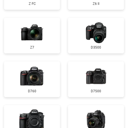
Z FC
Z6 II
Z7
D3500
D760
D7500