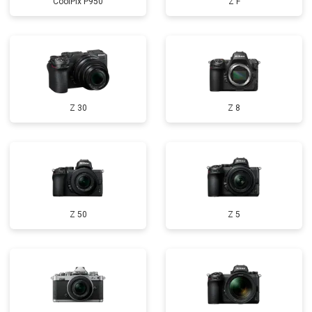
CoolPix P950
Z F
Z 30
Z 8
Z 50
Z 5