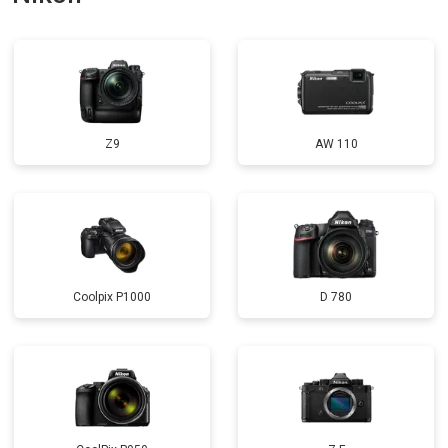
Z9
AW 110
Coolpix P1000
D 780